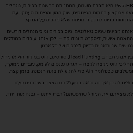
PivotHR היא חברת השמה, המתמחה בהשמת בכירים, מנהלים
נשי מקצוע בתחום הפיננסים, שוק ההון והפיתוח העסקי, עם
מחות בגיוס לתפקידי מפתח שלא מחכים על המדף.
חנו מבינים שגיוס טאלנטים, גיוס בכירים וגיוס מנהלים דורשים
אמה אישית, דיסקרטית ומדויקת – ולכן אנחנו עובדים במודלים
ישים שמותאמים בדיוק לצרכים של כל ארגון.
בין אם מדובר ב־Head Hunting, סורסינג, גיוס במיקור חוץ או ניהול
ליכי גיוס מקצה לקצה – אנחנו נכנסים לעומק, עובדים ממוקד,
בים טכנולוגיה ו־AI כדי להגיע לתוצאה הנכונה, בזמן קצר.
צים להבין איך זה נראה בפועל? תנו הצצה בשירותים שלנו.
 מצאתם את המודל שחיפשתם? דברו איתנו – נבנה אותו יחד.