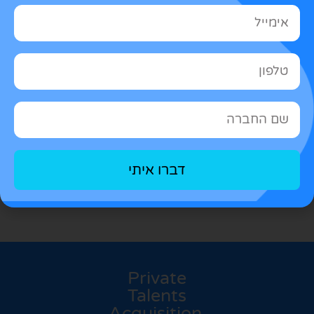
(803948)
גבעת ברנר
ניהול מוצר
A growing technology company operating at the
intersection of biology, data science, and AI is
looking for a VP Product….
לפרטים נוספים והגשת מועמדות
דברו איתי
Private
Talents
Acquisition